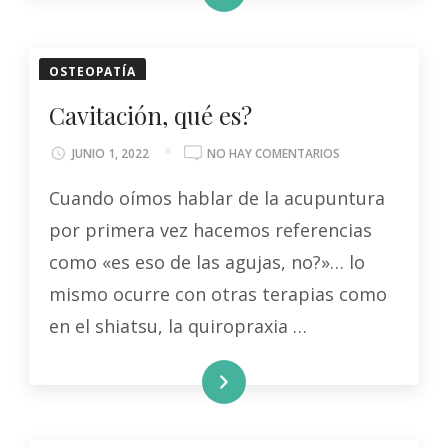
OSTEOPATÍA
Cavitación, qué es?
EN
JUNIO 1, 2022
NO HAY COMENTARIOS
CAVITACIÓN,
Cuando oímos hablar de la acupuntura
QUÉ
ES?
por primera vez hacemos referencias
como «es eso de las agujas, no?»… lo
mismo ocurre con otras terapias como
en el shiatsu, la quiropraxia …
LEER MÁS